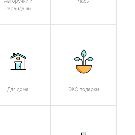
Авторучки и
Часы
карандаши
Для дома
ЭКО подарки