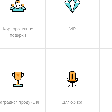
Корпоративные
VIP
подарки
аградная продукция
Для офиса