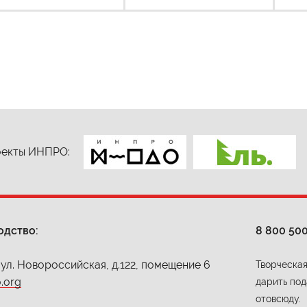
екты ИНПРО:
одство:
8 800 50
 ул. Новороссийская, д.122, помещение 6
Творческая
.org
дарить под
отовсюду.