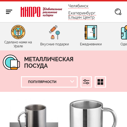
бесплатно по России
Челябинск
Екатеринбург:
Ельцин Центр
Сделано нами на
Вкусные подарки
Ежедневники
Оде
Урале
МЕТАЛЛИЧЕСКАЯ
ПОСУДА
ЦЕНА