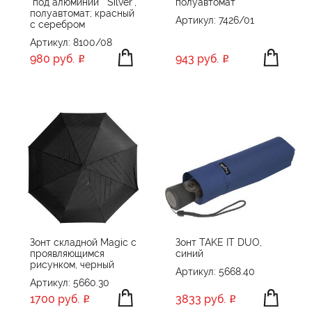
"под алюминий" "Silver",
полуавтомат
Unit
полуавтомат; красный
Артикул: 7426/01
с серебром
XD Collection
Артикул: 8100/08
XD Design
980 руб.
943 руб.
Без бренда
Зонт складной Magic с
Зонт TAKE IT DUO,
проявляющимся
синий
рисунком, черный
Артикул: 5668.40
Артикул: 5660.30
1700 руб.
3833 руб.