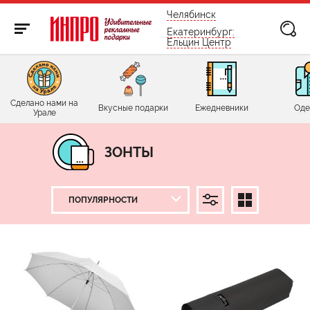
бесплатно по России
Челябинск
Екатеринбург:
Ельцин Центр
Сделано нами на
Вкусные подарки
Ежедневники
Оде
Урале
ЗОНТЫ
ЦЕНА