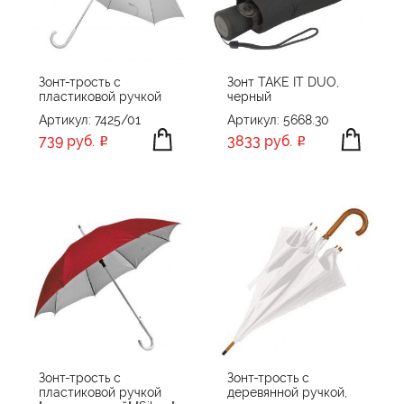
ПРОИЗВОДИТЕЛЬ
Avenue
ЦВЕТ
bugatti
Зонт-трость с
Зонт TAKE IT DUO,
пластиковой ручкой
черный
Doppler
Артикул: 7425/01
Артикул: 5668.30
Fare
739 руб.
3833 руб.
Happy gifts
ПРИМЕНИТЬ
СБРОСИТЬ
Hard Work
Luxe
Matteo Tantini
Molti
Portobello Зонты
Stormtech
Stride
Swiss Peak
Зонт-трость с
Зонт-трость с
пластиковой ручкой
деревянной ручкой,
TOPS