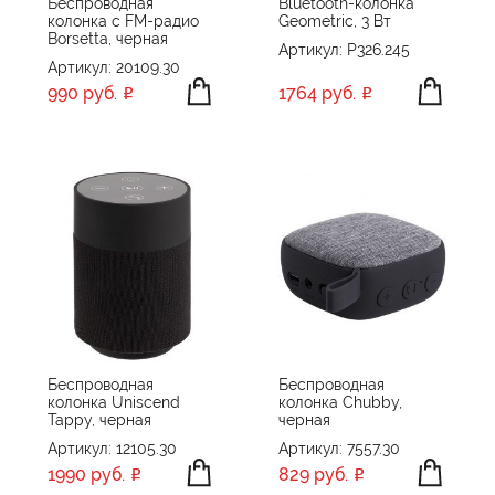
Беспроводная
Bluetooth-колонка
Uniscend
колонка с FM-радио
Geometric, 3 Вт
Borsetta, черная
Артикул: P326.245
Urban Vitamin
Артикул: 20109.30
VK
990 руб.
1764 руб.
Vonm?hlen
XD Collection
XD Design
XD Xclusive
Xiaomi
Xoopar
Без бренда
Яндекс
Беспроводная
Беспроводная
колонка Uniscend
колонка Chubby,
Tappy, черная
черная
Артикул: 12105.30
Артикул: 7557.30
1990 руб.
829 руб.