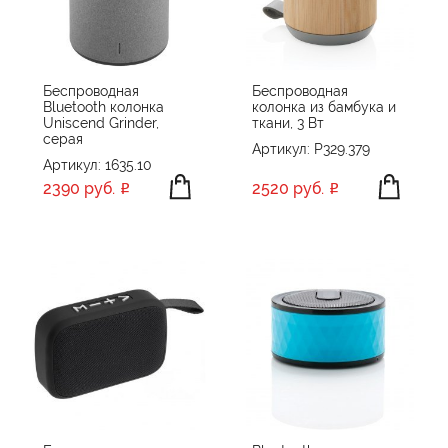
ПРОИЗВОДИТЕЛЬ
CANYON
ЦВЕТ
Chili
Беспроводная
Беспроводная
Bluetooth колонка
колонка из бамбука и
Evolt
Uniscend Grinder,
ткани, 3 Вт
GoGadget
серая
Артикул: P329.379
Артикул: 1635.10
Happy gifts
ПРИМЕНИТЬ
СБРОСИТЬ
2390 руб.
2520 руб.
Indivo
Molti
Portobello Музыка
Q jet
Rombica
smart
Stride
TOPS
Tour de Grass