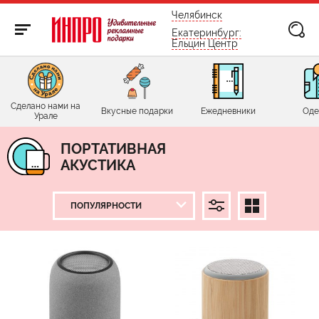
бесплатно по России
Челябинск
Екатеринбург:
Ельцин Центр
Сделано нами на
Вкусные подарки
Ежедневники
Оде
Урале
ПОРТАТИВНАЯ
АКУСТИКА
ЦЕНА