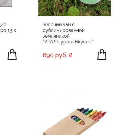
ция
Зеленый чай с
ро 13 х
сублимированной
земляникой
"УРАЛ.СуровоВкусно"
690 руб.