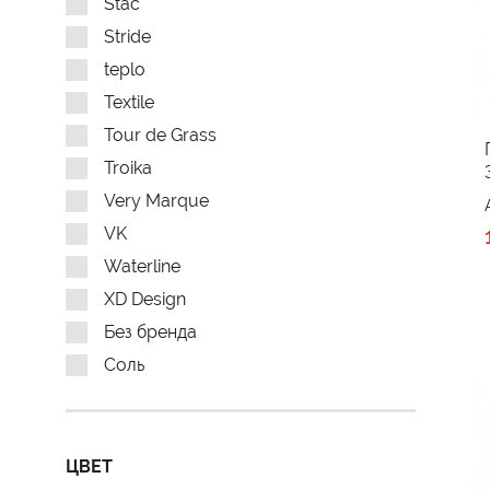
Stac
Stride
teplo
Textile
Tour de Grass
Troika
Very Marque
VK
Waterline
XD Design
Без бренда
Соль
ЦВЕТ