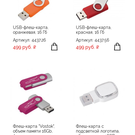
ОБЪЕМ ПАМЯТИ
8 GB
16 GB
32 GB
64 GB
ПРОИЗВОДИТЕЛЬ
USB-флеш-карта,
USB-флеш-карта,
оранжевая, 16 Гб
красная, 16 Гб
Chili
Артикул: 4437.26
Артикул: 4437.56
ЦВЕТ
Hunt Valley
499 руб.
499 руб.
Indivo
Klio-Eterna
Molti
ПРИМЕНИТЬ
СБРОСИТЬ
OPen
POWERFOLIO
Rusgifts
Uniscend
XD Design
Без бренда
Флеш-карта "Vostok",
Флеш-карта с
объем памяти 16Gb,
подсветкой логотипа,