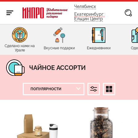
бесплатно по России
Челябинск
Екатеринбург:
Ельцин Центр
Сделано нами на
Вкусные подарки
Ежедневники
Оде
Урале
ЧАЙНОЕ АССОРТИ
ЦЕНА