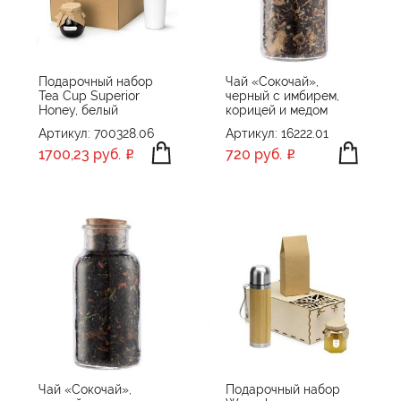
ПРОИЗВОДИТЕЛЬ
Eat & Bite
Eat&Bite
Подарочный набор
Чай «Сокочай»,
Tea Cup Superior
черный с имбирем,
Eat&Bite Select
ПРИМЕНИТЬ
СБРОСИТЬ
Honey, белый
корицей и медом
Без бренда
Артикул: 700328.06
Артикул: 16222.01
СУГРЕВЪ
1700,23 руб.
720 руб.
Чай «Сокочай»,
Подарочный набор