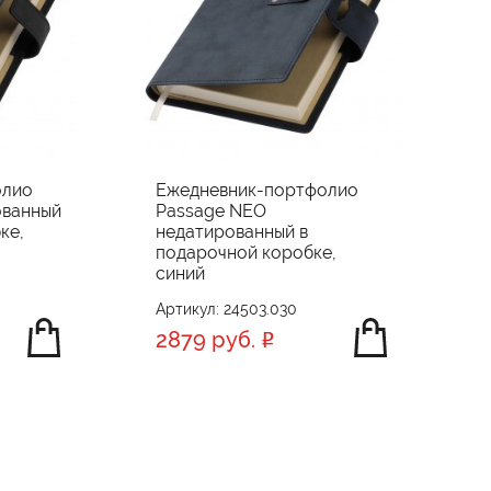
олио
Ежедневник-портфолио
ованный
Passage NEO
ке,
недатированный в
подарочной коробке,
синий
Артикул: 24503.030
2879 руб.