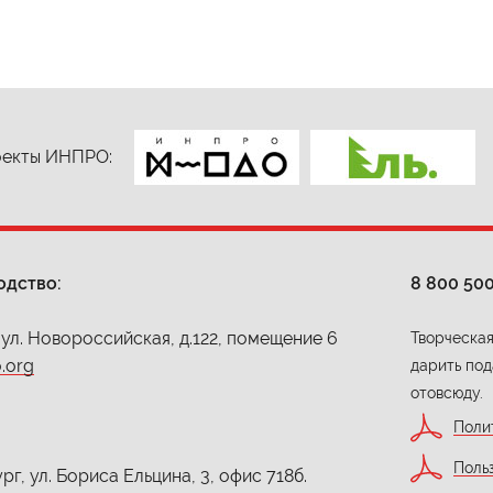
екты ИНПРО:
одство:
8 800 50
 ул. Новороссийская, д.122, помещение 6
Творческая
.org
дарить под
отовсюду.
Поли
Поль
г, ул. Бориса Ельцина, 3, офис 718б.