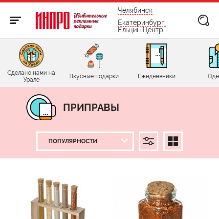
бесплатно по России
Челябинск
Екатеринбург:
Ельцин Центр
Сделано нами на
Вкусные подарки
Ежедневники
Оде
Урале
ПРИПРАВЫ
ЦЕНА