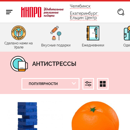
бесплатно по России
Челябинск
Екатеринбург:
Ельцин Центр
Сделано нами на
Вкусные подарки
Ежедневники
Оде
Урале
АНТИСТРЕССЫ
ЦЕНА