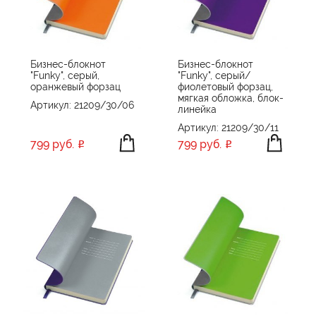
ПРОИЗВОДИТЕЛЬ
Bruno Visconti
ЦВЕТ
Happy gifts
Бизнес-блокнот
Бизнес-блокнот
"Funky", серый,
"Funky", серый/
Inspire
оранжевый форзац
фиолетовый форзац,
Matteo Tantini
мягкая обложка, блок-
Артикул: 21209/30/06
линейка
Portobello
ПРИМЕНИТЬ
СБРОСИТЬ
Артикул: 21209/30/11
Portobello n
799 руб.
799 руб.
Portobello Trend
WOWNOTE
Адъютант
Альт
Без бренда
Контекст