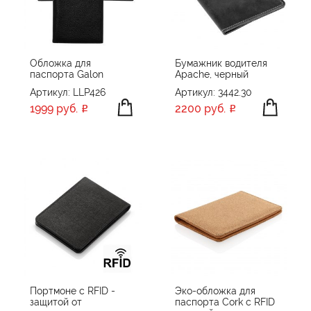
ПРОИЗВОДИТЕЛЬ
Indivo
ЦВЕТ
LACHETTA
Обложка для
Бумажник водителя
паспорта Galon
Apache, черный
Matteo Tantini
Артикул: LLP426
Артикул: 3442.30
Portobello Рюкзаки, Сумки, Чехлы
1999 руб.
2200 руб.
POWERFOLIO
ПРИМЕНИТЬ
СБРОСИТЬ
Swiss Peak
XD Collection
Без бренда
Портмоне с RFID -
Эко-обложка для
защитой от
паспорта Cork с RFID