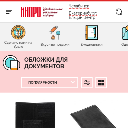
бесплатно по России
Челябинск
Екатеринбург:
Ельцин Центр
Сделано нами на
Вкусные подарки
Ежедневники
Оде
Урале
ОБЛОЖКИ ДЛЯ
ДОКУМЕНТОВ
ЦЕНА