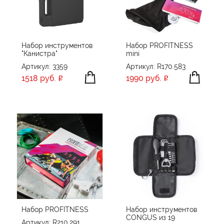
ПРОИЗВОДИТЕЛЬ
ganzo
Happy gifts
Набор инструментов
Набор PROFITNESS
"Канистра"
mini
HIPER
ПРИМЕНИТЬ
СБРОСИТЬ
Артикул: 3359
Артикул: R170.583
Kikkerland
1518 руб.
1990 руб.
Read&Ready
Roxon
Stac
STINGER
TOPS
VICTORINOX
XD Collection
Без бренда
Набор PROFITNESS
Набор инструментов
CONGUS из 19
Артикул: R210.291