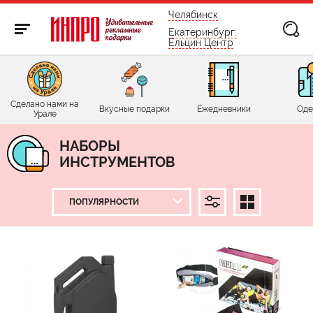
бесплатно по России
Челябинск
Екатеринбург:
Ельцин Центр
Сделано нами на
Вкусные подарки
Ежедневники
Оде
Урале
НАБОРЫ
ИНСТРУМЕНТОВ
ЦЕНА