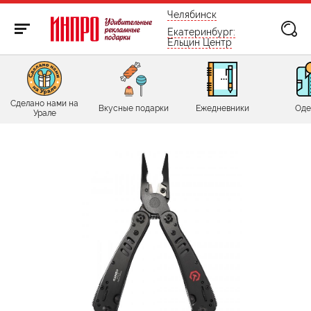
бесплатно по России
Челябинск
Екатеринбург:
Ельцин Центр
Сделано нами на
Вкусные подарки
Ежедневники
Оде
Урале