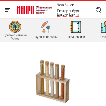
бесплатно по России
Челябинск
Екатеринбург:
Ельцин Центр
Сделано нами на
Вкусные подарки
Ежедневники
Оде
Урале