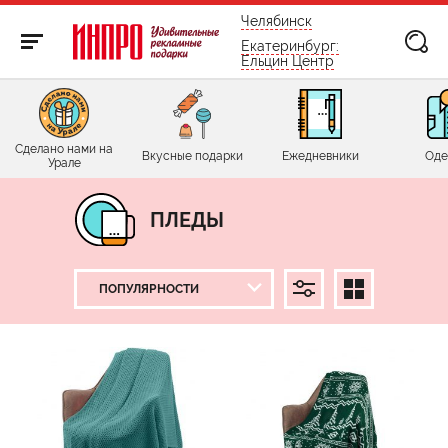
бесплатно по России
Челябинск
Екатеринбург:
Ельцин Центр
Сделано нами на
Вкусные подарки
Ежедневники
Оде
Урале
ПЛЕДЫ
ЦЕНА