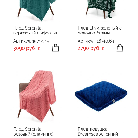
ПРОИЗВОДИТЕЛЬ
<>
ЦВЕТ
Happy gifts
Плед Serenita,
Плед Elnik, зеленый с
бирюзовый (тиффани)
молочно-белым
Hard Work
Артикул: 15744.49
Артикул: 16740.69
Stan
3090 руб.
2790 руб.
Stricker
ПРИМЕНИТЬ
СБРОСИТЬ
teplo
TOPS
Very Marque
XD Collection
XD Design
Без бренда
сделано в России
Плед Serenita,
Плед-подушка
розовый (фламинго)
Dreamscape, синий