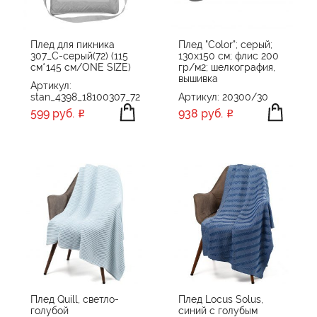
Плед для пикника
Плед "Color"; серый;
307_С-серый(72) (115
130х150 см; флис 200
см*145 см/ONE SIZE)
гр/м2; шелкография,
вышивка
Артикул:
stan_4398_18100307_72
Артикул: 20300/30
599 руб.
938 руб.
Плед Quill, светло-
Плед Locus Solus,
голубой
синий с голубым