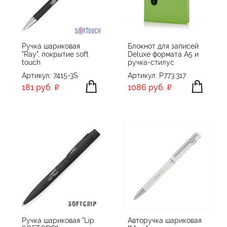
ОБЪЕМ ПАМЯТИ
64 GB
ПРОИЗВОДИТЕЛЬ
Ручка шариковая
Блокнот для записей
"Ray", покрытие soft
Deluxe формата A5 и
Avenue
touch
ручка-стилус
ЦВЕТ
Chili
Артикул: 7415-3S
Артикул: P773.317
CPen
181 руб.
1086 руб.
Happy gifts
Klio Eterna
ПРИМЕНИТЬ
СБРОСИТЬ
Klio-Eterna
Molti
Open
OPen
PARKER
PIERRE CARDIN
Ручка шариковая "Lip
Авторучка шариковая
Portobello