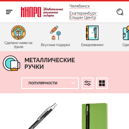
бесплатно по России
Челябинск
Екатеринбург:
Ельцин Центр
Сделано нами на
Вкусные подарки
Ежедневники
Оде
Урале
МЕТАЛЛИЧЕСКИЕ
РУЧКИ
ЦЕНА