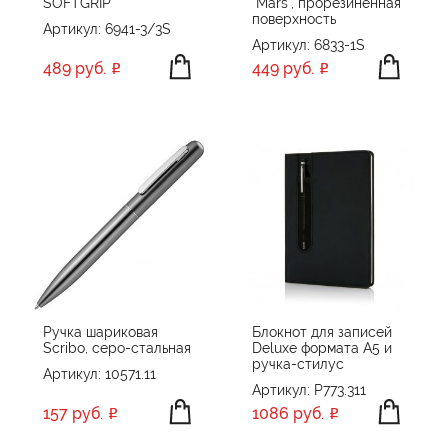
SOFTGRIP"
"Mars", прорезиненная
поверхность
Portobello Ручки
Артикул: 6941-3/3S
Артикул: 6833-1S
Portobello Ручки Premium
489 руб.
449 руб.
Prodir
Rezolution
SILVER
Swiss Peak
UMA
XD Collection
XD Design
Без бренда
Ручка шариковая
Блокнот для записей
Scribo, серо-стальная
Deluxe формата A5 и
ручка-стилус
Артикул: 10571.11
Артикул: P773.311
157 руб.
1086 руб.