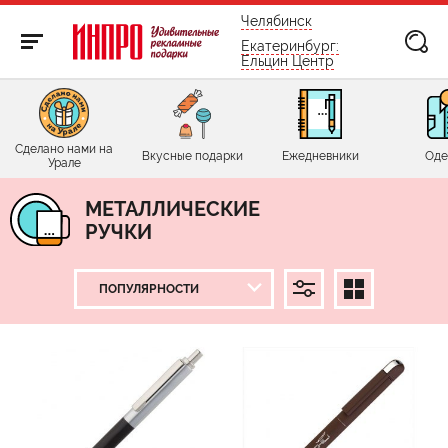
бесплатно по России
Челябинск
Екатеринбург:
Ельцин Центр
Сделано нами на
Вкусные подарки
Ежедневники
Оде
Урале
МЕТАЛЛИЧЕСКИЕ
РУЧКИ
ЦЕНА