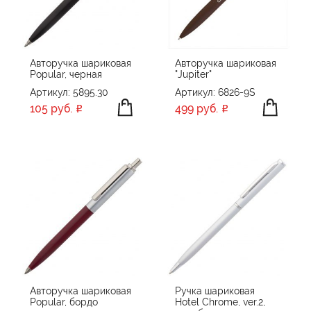
ОБЪЕМ ПАМЯТИ
64 GB
ПРОИЗВОДИТЕЛЬ
Авторучка шариковая
Авторучка шариковая
Popular, черная
"Jupiter"
Avenue
Артикул: 5895.30
Артикул: 6826-9S
ЦВЕТ
Chili
105 руб.
499 руб.
CPen
Happy gifts
Klio Eterna
ПРИМЕНИТЬ
СБРОСИТЬ
Klio-Eterna
Molti
Open
OPen
PARKER
PIERRE CARDIN
Авторучка шариковая
Ручка шариковая
Popular, бордо
Hotel Chrome, ver.2,
Portobello