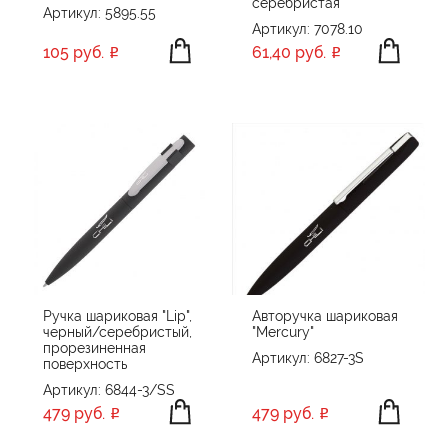
серебристая
Артикул: 5895.55
Portobello Ручки
Артикул: 7078.10
105 руб.
61,40 руб.
Portobello Ручки Premium
Prodir
Rezolution
SILVER
Swiss Peak
UMA
XD Collection
XD Design
Без бренда
Ручка шариковая "Lip",
Авторучка шариковая
черный/серебристый,
"Mercury"
прорезиненная
Артикул: 6827-3S
поверхность
Артикул: 6844-3/SS
479 руб.
479 руб.