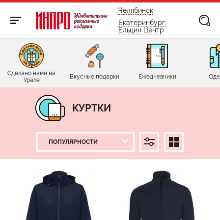
бесплатно по России
Челябинск
Екатеринбург:
Ельцин Центр
Сделано нами на
Вкусные подарки
Ежедневники
Оде
Урале
КУРТКИ
ЦЕНА