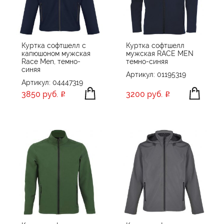
ПРОИЗВОДИТЕЛЬ
James Harvest
ЦВЕТ
Manevr
Куртка софтшелл с
Куртка софтшелл
капюшоном мужская
мужская RACE MEN
Molti
Race Men, темно-
темно-синяя
МАТЕРИАЛ
Sols
синяя
Артикул: 01195319
Артикул: 04447319
Stan
ПОЛИЭСТЕР, ЭЛАСТАН
ФЛИС, ПОЛИЭСТЕР
3850 руб.
3200 руб.
Textile
TH Clothes
ПРИМЕНИТЬ
СБРОСИТЬ
Thermalli
Unit