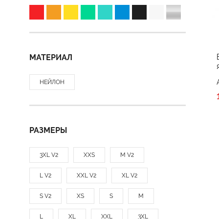
МАТЕРИАЛ
НЕЙЛОН
РАЗМЕРЫ
3XL V2
XXS
M V2
L V2
XXL V2
XL V2
S V2
XS
S
M
L
XL
XXL
3XL