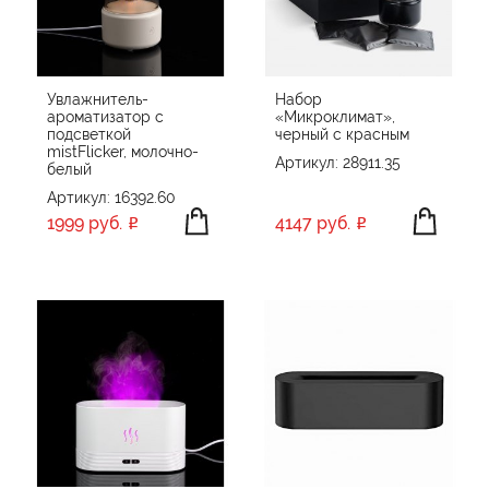
ПРОИЗВОДИТЕЛЬ
Careon
Evolt
Увлажнитель-
Набор
ароматизатор с
«Микроклимат»,
Happy gifts
ПРИМЕНИТЬ
СБРОСИТЬ
подсветкой
черный с красным
Indivo
mistFlicker, молочно-
Артикул: 28911.35
белый
KIANA
Артикул: 16392.60
Molti
1999 руб.
4147 руб.
Portobello увлажнители
Rombica
smart
SOLOVE
XD Collection
Без бренда