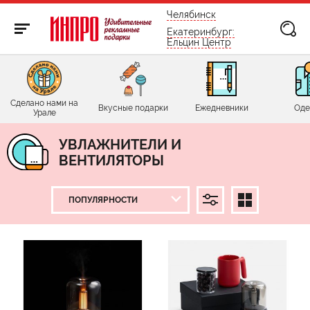
бесплатно по России
Челябинск
Екатеринбург:
Ельцин Центр
Сделано нами на
Вкусные подарки
Ежедневники
Оде
Урале
УВЛАЖНИТЕЛИ И
ВЕНТИЛЯТОРЫ
ЦЕНА