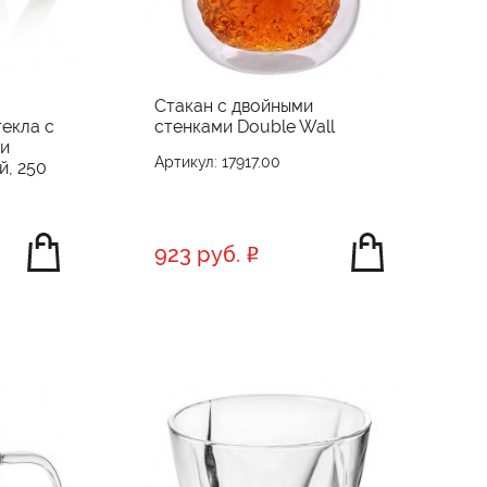
Стакан с двойными
екла с
стенками Double Wall
 и
Артикул: 17917.00
, 250
923 руб.