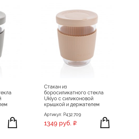
Стакан из
текла
боросиликатного стекла
й
Ukiyo с силиконовой
лем
крышкой и держателем
Артикул: P432.709
1349 руб.