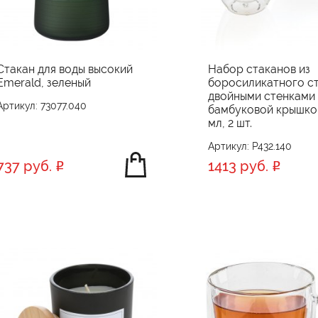
Стакан для воды высокий
Набор стаканов из
Emerald, зеленый
боросиликатного ст
двойными стенками
Артикул: 73077.040
бамбуковой крышкой
мл, 2 шт.
Артикул: P432.140
737 руб.
1413 руб.