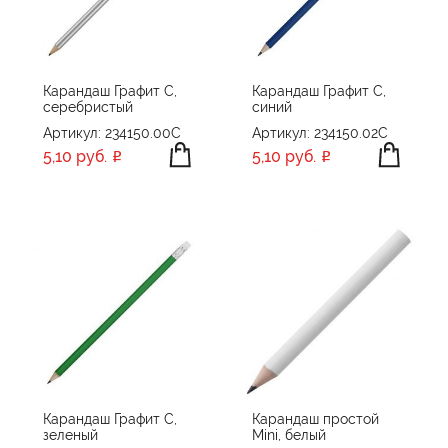
ПРОИЗВОДИТЕЛЬ
Chili
ЦВЕТ
CPen
Карандаш Графит C,
Карандаш Графит C,
серебристый
синий
PARKER
Артикул: 234150.00C
Артикул: 234150.02C
Rezolution
5,10 руб.
5,10 руб.
XD Collection
ПРИМЕНИТЬ
СБРОСИТЬ
XD Design
XD Xclusive
Без бренда
Карандаш Графит C,
Карандаш простой
зеленый
Mini, белый