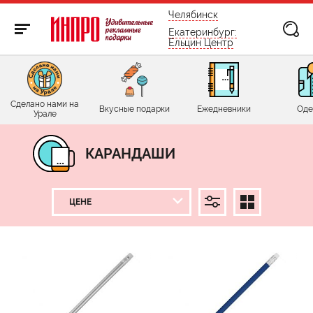
бесплатно по России
Челябинск
Екатеринбург:
Ельцин Центр
Сделано нами на
Вкусные подарки
Ежедневники
Оде
Урале
КАРАНДАШИ
ЦЕНА