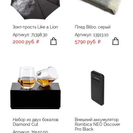
ПРОИЗВОДИТЕЛЬ
Brand Charger
ЦВЕТ
COFFRET
Зонт-трость Like a Lion
Плед Bilbo, серый
CoolColor
Артикул: 71398.30
Артикул: 13913.10
Molti
2000 руб.
5790 руб.
Rombica
ПРИМЕНИТЬ
СБРОСИТЬ
Без бренда
Набор из двух бокалов
Внешний аккумулятор
Diamond Cut
Rombica NEO Discover
Pro Black
Артикул: 79142.00