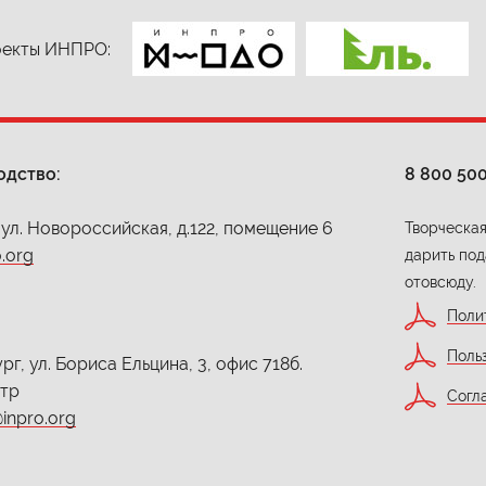
екты ИНПРО:
одство:
8 800 50
 ул. Новороссийская, д.122, помещение 6
Творческая
.org
дарить под
отовсюду.
Поли
Поль
г, ул. Бориса Ельцина, 3, офис 718б.
нтр
Согл
inpro.org