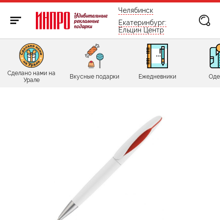
бесплатно по России
Челябинск
Екатеринбург:
Ельцин Центр
Сделано нами на
Вкусные подарки
Ежедневники
Оде
Урале