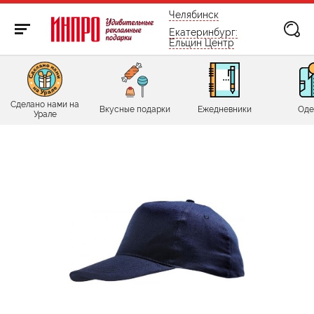
бесплатно по России
Челябинск
Екатеринбург:
Ельцин Центр
Сделано нами на
Вкусные подарки
Ежедневники
Оде
Урале