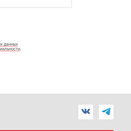
ых данных
иальности
.