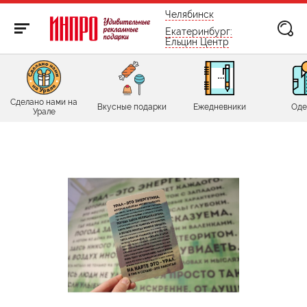
бесплатно по России
Челябинск
Екатеринбург:
Ельцин Центр
Сделано нами на
Вкусные подарки
Ежедневники
Оде
Урале