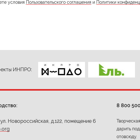
ете условия
Пользовательского соглашения
и
Политики конфиденц
екты ИНПРО:
одство:
8 800 50
 ул. Новороссийская, д.122, помещение 6
Творческая
.org
дарить под
отовсюду.