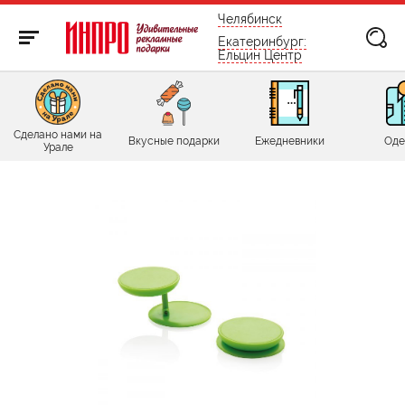
бесплатно по России
Челябинск
Екатеринбург:
Ельцин Центр
Сделано нами на
Вкусные подарки
Ежедневники
Оде
Урале