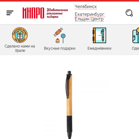
бесплатно по России
Челябинск
Екатеринбург:
Ельцин Центр
Сделано нами на
Вкусные подарки
Ежедневники
Оде
Урале