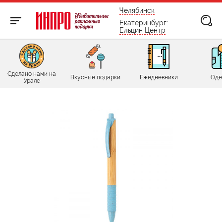
бесплатно по России
Челябинск
Екатеринбург:
Ельцин Центр
Сделано нами на
Вкусные подарки
Ежедневники
Оде
Урале