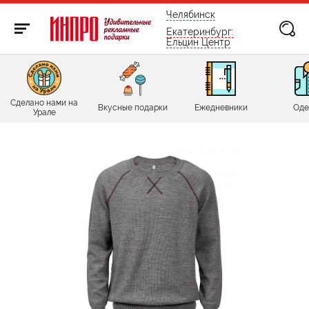
бесплатно по России
Челябинск
Екатеринбург:
Ельцин Центр
Сделано нами на
Вкусные подарки
Ежедневники
Оде
Урале