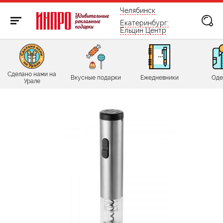
бесплатно по России
Челябинск
Екатеринбург:
Ельцин Центр
Сделано нами на
Вкусные подарки
Ежедневники
Оде
Урале