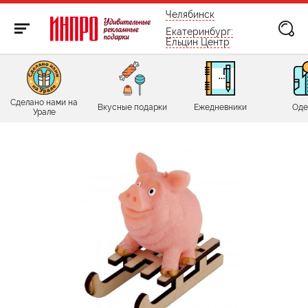
бесплатно по России
Челябинск
Екатеринбург:
Ельцин Центр
Сделано нами на
Вкусные подарки
Ежедневники
Оде
Урале