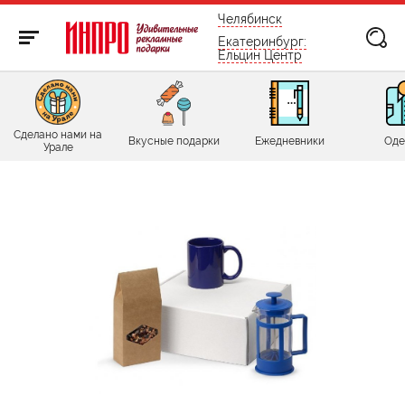
бесплатно по России
Челябинск
Екатеринбург:
Ельцин Центр
Сделано нами на
Вкусные подарки
Ежедневники
Оде
Урале