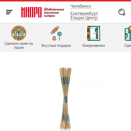
бесплатно по России
Челябинск
Екатеринбург:
Ельцин Центр
Сделано нами на
Вкусные подарки
Ежедневники
Оде
Урале