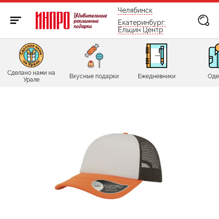
бесплатно по России
Челябинск
Екатеринбург:
Ельцин Центр
Сделано нами на
Вкусные подарки
Ежедневники
Оде
Урале