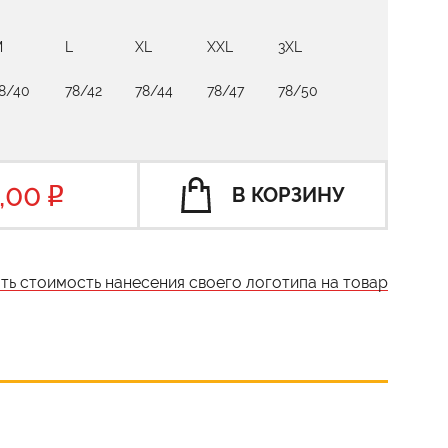
M
L
XL
XXL
3XL
8/40
78/42
78/44
78/47
78/50
,00
В КОРЗИНУ
ать стоимость нанесения своего логотипа на товар