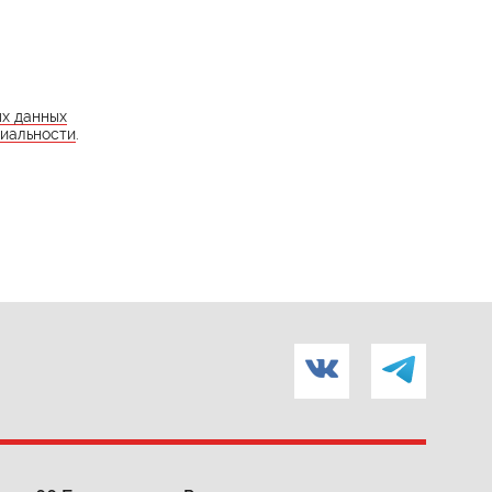
ых данных
иальности
.