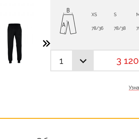
XS
S
78/36
78/38
7
3 120
Узн