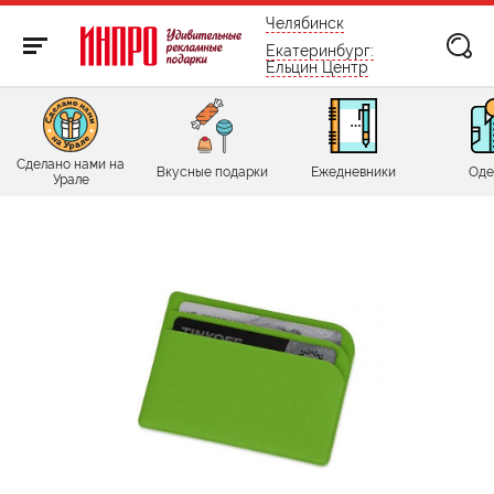
бесплатно по России
Челябинск
Екатеринбург:
Ельцин Центр
Сделано нами на
Вкусные подарки
Ежедневники
Оде
Урале