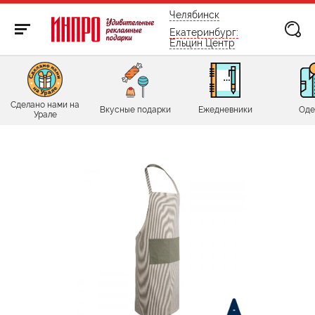
бесплатно по России
Челябинск
Екатеринбург:
Ельцин Центр
Сделано нами на
Вкусные подарки
Ежедневники
Оде
Урале