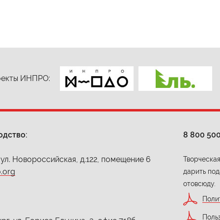
екты ИНПРО:
одство:
8 800 50
 ул. Новороссийская, д.122, помещение 6
Творческая
.org
дарить под
отовсюду.
Поли
Поль