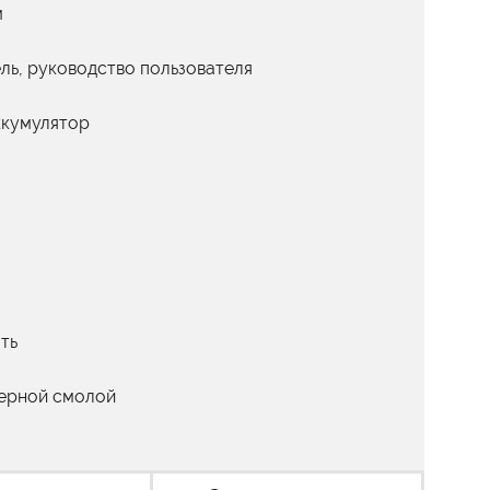
м
ль, руководство пользователя
ккумулятор
ть
мерной смолой