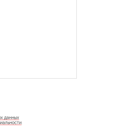
ых данных
иальности
.