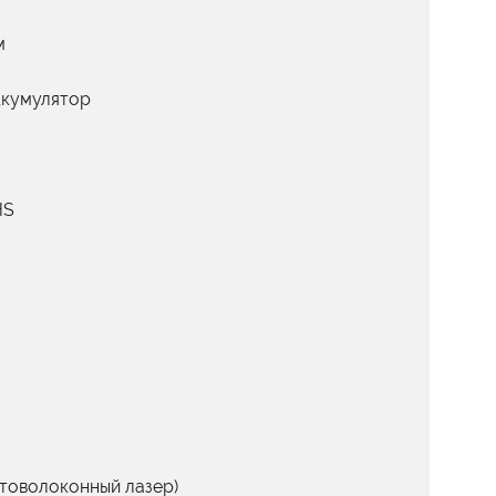
м
ккумулятор
HS
птоволоконный лазер)