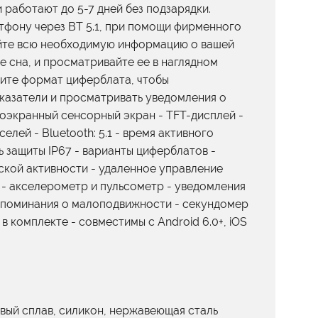
и работают до 5-7 дней без подзарядки.
фону через BT 5.1, при помощи фирменного
айте всю необходимую информацию о вашей
е сна, и просматривайте ее в наглядном
ите формат циферблата, чтобы
казатели и просматривать уведомления о
ноэкранный сенсорный экран - TFT-дисплей -
елей - Bluetooth: 5.1 - время активного
ь защиты IP67 - варианты циферблатов -
ской активности - удаленное управление
- акселерометр и пульсометр - уведомления
напоминания о малоподвижности - секундомер
в комплекте - совместимы с Android 6.0+, iOS
овый сплав, силикон, нержавеющая сталь