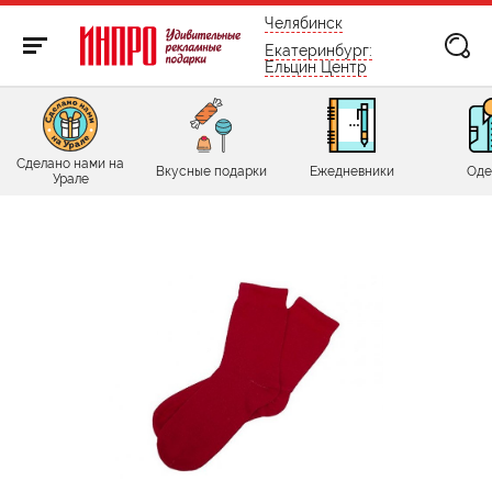
бесплатно по России
Челябинск
Екатеринбург:
Ельцин Центр
Сделано нами на
Вкусные подарки
Ежедневники
Оде
Урале