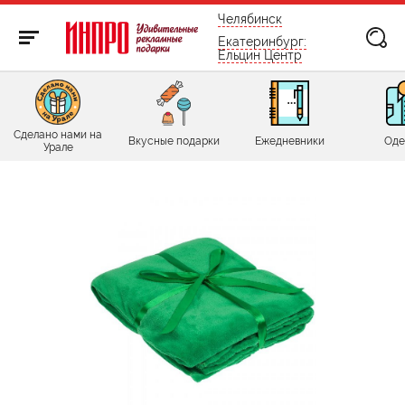
бесплатно по России
Челябинск
Екатеринбург:
Ельцин Центр
Сделано нами на
Вкусные подарки
Ежедневники
Оде
Урале