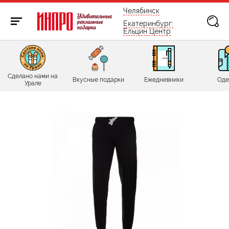
бесплатно по России
Челябинск
Екатеринбург:
Ельцин Центр
Сделано нами на
Вкусные подарки
Ежедневники
Оде
Урале