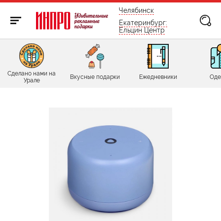
бесплатно по России
Челябинск
Екатеринбург:
Ельцин Центр
Сделано нами на
Вкусные подарки
Ежедневники
Оде
Урале