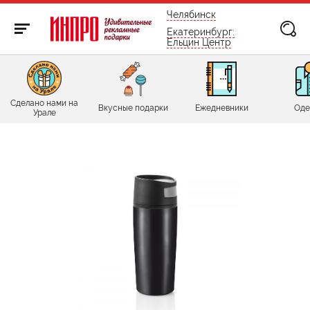
бесплатно по России
Челябинск
Екатеринбург:
Ельцин Центр
Сделано нами на
Вкусные подарки
Ежедневники
Оде
Урале