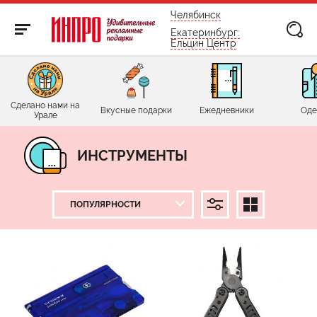
бесплатно по России
Челябинск
Екатеринбург:
Ельцин Центр
Сделано нами на
Вкусные подарки
Ежедневники
Оде
Урале
ИНСТРУМЕНТЫ
ЦЕНА