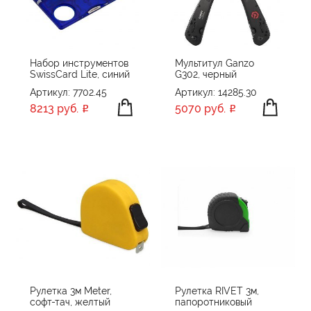
ПРОИЗВОДИТЕЛЬ
ganzo
ЦВЕТ
GearX
Набор инструментов
Мультитул Ganzo
SwissCard Lite, синий
G302, черный
Happy gifts
Артикул: 7702.45
Артикул: 14285.30
HIPER
8213 руб.
5070 руб.
Kikkerland
ПРИМЕНИТЬ
СБРОСИТЬ
Read&Ready
Roxon
Stac
STINGER
TOPS
VICTORINOX
XD Collection
XD Design
Рулетка 3м Meter,
Рулетка RIVET 3м,
софт-тач, желтый
папоротниковый
Без бренда